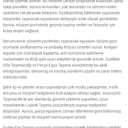
olarak izlemek isterler. Bu nedenle Sarıyer bölgesinde kullanılan dijital
takip panelleri, sürücü konumları, yük durumları ve tahmini teslim
saatlerini tek ekranda birleştirir. Özelleştirilmiş bildirimler sayesinde
müşteriler, taşınacak eşyalarının ilerleyişini anlık olarak görebilirler.
Ayrıca, müşteri portalında geçmiş taşıma verileri ve faturalar için
kolay erişim sağlanır.
İleri envanter yönetim yazılımları, taşınacak eşyaların türüne göre
otomatik sınıflandırma ve ambalaj ihtiyacı önerileri sunar. Kırılgan
eşyalar için özel köpük kaplama, anti-sürtünme sabitleme
malzemeleri ve RGB ışıklı uyarı etiketleri ile güvenlik artırılır. Özellikle
Ofis Taşımacılığı ve Parça Eşya Taşıma süreçlerinde bu akıllı
entegrasyonlar, demontaj ve montaj sürelerini azaltır ve zarar riskini
minimize eder.
Şehir içi ve şehirler arası taşımalarda çok modlu yaklaşımlar, trafik
durumu ve müşteri taleplerine hızlı adapte olmayı sağlar. Asansörlü
Taşımacılık ile dar alanlarda güvenli yükleme yaparken, uzun
mesafelerde Lojistik Taşıma çözümleriyle taşıma maliyetleri
düşürülür. Ayrıca, parça eşyaların zaman dilimlerine göre bölünmüş
teslimat planları ile müşteri memnuniyeti artırılır.
Evden Eve Taşıma sırasında müşterilere yönelik bilgilendirici içerikler,