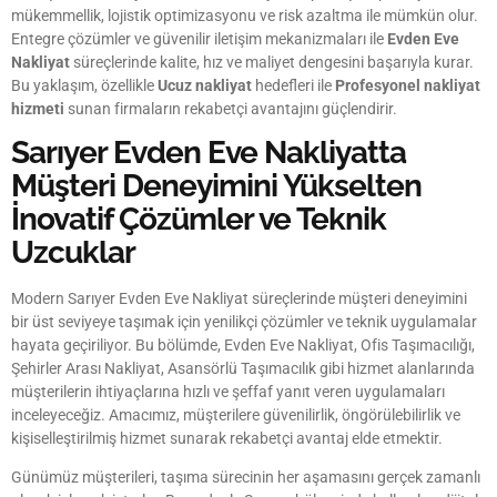
mükemmellik, lojistik optimizasyonu ve risk azaltma ile mümkün olur.
Entegre çözümler ve güvenilir iletişim mekanizmaları ile
Evden Eve
Nakliyat
süreçlerinde kalite, hız ve maliyet dengesini başarıyla kurar.
Bu yaklaşım, özellikle
Ucuz nakliyat
hedefleri ile
Profesyonel nakliyat
hizmeti
sunan firmaların rekabetçi avantajını güçlendirir.
Sarıyer Evden Eve Nakliyatta
Müşteri Deneyimini Yükselten
İnovatif Çözümler ve Teknik
Uzcuklar
Modern Sarıyer Evden Eve Nakliyat süreçlerinde müşteri deneyimini
bir üst seviyeye taşımak için yenilikçi çözümler ve teknik uygulamalar
hayata geçiriliyor. Bu bölümde, Evden Eve Nakliyat, Ofis Taşımacılığı,
Şehirler Arası Nakliyat, Asansörlü Taşımacılık gibi hizmet alanlarında
müşterilerin ihtiyaçlarına hızlı ve şeffaf yanıt veren uygulamaları
inceleyeceğiz. Amacımız, müşterilere güvenilirlik, öngörülebilirlik ve
kişiselleştirilmiş hizmet sunarak rekabetçi avantaj elde etmektir.
Günümüz müşterileri, taşıma sürecinin her aşamasını gerçek zamanlı