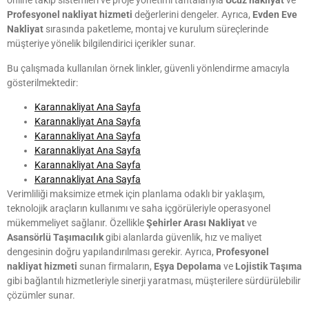
online takip sistemleri ve proje yönetimi tahtalarıyla
Ucuz nakliyat
ve
Profesyonel nakliyat hizmeti
değerlerini dengeler. Ayrıca,
Evden Eve
Nakliyat
sırasında paketleme, montaj ve kurulum süreçlerinde
müşteriye yönelik bilgilendirici içerikler sunar.
Bu çalışmada kullanılan örnek linkler, güvenli yönlendirme amacıyla
gösterilmektedir:
Karannakliyat Ana Sayfa
Karannakliyat Ana Sayfa
Karannakliyat Ana Sayfa
Karannakliyat Ana Sayfa
Karannakliyat Ana Sayfa
Karannakliyat Ana Sayfa
Verimliliği maksimize etmek için planlama odaklı bir yaklaşım,
teknolojik araçların kullanımı ve saha içgörüleriyle operasyonel
mükemmeliyet sağlanır. Özellikle
Şehirler Arası Nakliyat
ve
Asansörlü Taşımacılık
gibi alanlarda güvenlik, hız ve maliyet
dengesinin doğru yapılandırılması gerekir. Ayrıca,
Profesyonel
nakliyat hizmeti
sunan firmaların,
Eşya Depolama
ve
Lojistik Taşıma
gibi bağlantılı hizmetleriyle sinerji yaratması, müşterilere sürdürülebilir
çözümler sunar.