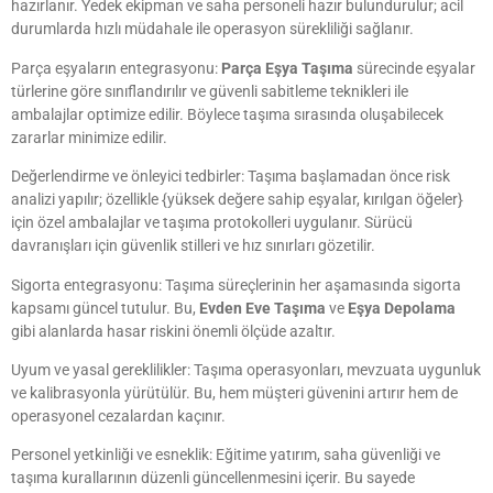
hazırlanır. Yedek ekipman ve saha personeli hazır bulundurulur; acil
durumlarda hızlı müdahale ile operasyon sürekliliği sağlanır.
Parça eşyaların entegrasyonu:
Parça Eşya Taşıma
sürecinde eşyalar
türlerine göre sınıflandırılır ve güvenli sabitleme teknikleri ile
ambalajlar optimize edilir. Böylece taşıma sırasında oluşabilecek
zararlar minimize edilir.
Değerlendirme ve önleyici tedbirler: Taşıma başlamadan önce risk
analizi yapılır; özellikle {yüksek değere sahip eşyalar, kırılgan öğeler}
için özel ambalajlar ve taşıma protokolleri uygulanır. Sürücü
davranışları için güvenlik stilleri ve hız sınırları gözetilir.
Sigorta entegrasyonu: Taşıma süreçlerinin her aşamasında sigorta
kapsamı güncel tutulur. Bu,
Evden Eve Taşıma
ve
Eşya Depolama
gibi alanlarda hasar riskini önemli ölçüde azaltır.
Uyum ve yasal gereklilikler: Taşıma operasyonları, mevzuata uygunluk
ve kalibrasyonla yürütülür. Bu, hem müşteri güvenini artırır hem de
operasyonel cezalardan kaçınır.
Personel yetkinliği ve esneklik: Eğitime yatırım, saha güvenliği ve
taşıma kurallarının düzenli güncellenmesini içerir. Bu sayede