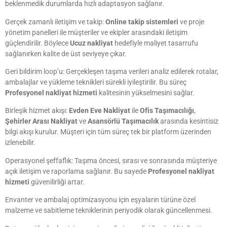
beklenmedik durumlarda hızlı adaptasyon sağlanır.
Gerçek zamanlı iletişim ve takip:
Online takip sistemleri
ve proje
yönetim panelleri ile müşteriler ve ekipler arasındaki iletişim
güçlendirilir. Böylece
Ucuz nakliyat
hedefiyle maliyet tasarrufu
sağlanırken kalite de üst seviyeye çıkar.
Geri bildirim loop’u: Gerçekleşen taşıma verileri analiz edilerek rotalar,
ambalajlar ve yükleme teknikleri sürekli iyileştirilir. Bu süreç
Profesyonel nakliyat hizmeti
kalitesinin yükselmesini sağlar.
Birleşik hizmet akışı:
Evden Eve Nakliyat
ile
Ofis Taşımacılığı
,
Şehirler Arası Nakliyat
ve
Asansörlü Taşımacılık
arasında kesintisiz
bilgi akışı kurulur. Müşteri için tüm süreç tek bir platform üzerinden
izlenebilir.
Operasyonel şeffaflık: Taşıma öncesi, sırası ve sonrasında müşteriye
açık iletişim ve raporlama sağlanır. Bu sayede
Profesyonel nakliyat
hizmeti
güvenilirliği artar.
Envanter ve ambalaj optimizasyonu için eşyaların türüne özel
malzeme ve sabitleme tekniklerinin periyodik olarak güncellenmesi.