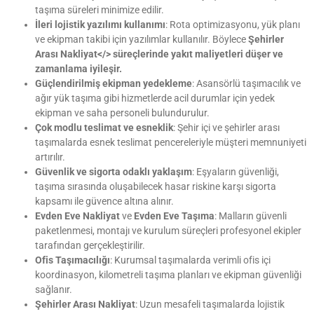
taşıma süreleri minimize edilir.
İleri lojistik yazılımı kullanımı
: Rota optimizasyonu, yük planı
ve ekipman takibi için yazılımlar kullanılır. Böylece
Şehirler
Arası Nakliyat</> süreçlerinde yakıt maliyetleri düşer ve
zamanlama iyileşir.
Güçlendirilmiş ekipman yedekleme
: Asansörlü taşımacılık ve
ağır yük taşıma gibi hizmetlerde acil durumlar için yedek
ekipman ve saha personeli bulundurulur.
Çok modlu teslimat ve esneklik
: Şehir içi ve şehirler arası
taşımalarda esnek teslimat pencereleriyle müşteri memnuniyeti
artırılır.
Güvenlik ve sigorta odaklı yaklaşım
: Eşyaların güvenliği,
taşıma sırasında oluşabilecek hasar riskine karşı sigorta
kapsamı ile güvence altına alınır.
Evden Eve Nakliyat
ve
Evden Eve Taşıma
: Malların güvenli
paketlenmesi, montajı ve kurulum süreçleri profesyonel ekipler
tarafından gerçekleştirilir.
Ofis Taşımacılığı
: Kurumsal taşımalarda verimli ofis içi
koordinasyon, kilometreli taşıma planları ve ekipman güvenliği
sağlanır.
Şehirler Arası Nakliyat
: Uzun mesafeli taşımalarda lojistik