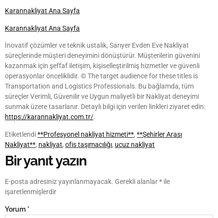
Karannakliyat Ana Sayfa
Karannakliyat Ana Sayfa
İnovatif çözümler ve teknik ustalık, Sarıyer Evden Eve Nakliyat
süreçlerinde müşteri deneyimini dönüştürür. Müşterilerin güvenini
kazanmak için şeffaf iletişim, kişiselleştirilmiş hizmetler ve güvenli
operasyonlar önceliklidir. © The target audience for these titles is
Transportation and Logistics Professionals. Bu bağlamda, tüm
süreçler Verimli, Güvenilir ve Uygun maliyetli bir Nakliyat deneyimi
sunmak üzere tasarlanır. Detaylı bilgi için verilen linkleri ziyaret edin:
https://karannakliyat.com.tr/
.
Etiketlendi
**Profesyonel nakliyat hizmeti**
,
**Şehirler Arası
Nakliyat**
,
nakliyat
,
ofis taşımacılığı
,
ucuz nakliyat
Bir yanıt yazın
E-posta adresiniz yayınlanmayacak.
Gerekli alanlar
*
ile
işaretlenmişlerdir
Yorum
*