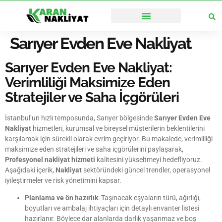
🌏İstanbul’un Her Noktasına Ulaşıyoruz
Sarıyer Evden Eve Nakliyat
Sarıyer Evden Eve Nakliyat:
Verimliliği Maksimize Eden
Stratejiler ve Saha İçgörüleri
İstanbul’un hızlı temposunda, Sarıyer bölgesinde
Sarıyer Evden Eve
Nakliyat
hizmetleri, kurumsal ve bireysel müşterilerin beklentilerini
karşılamak için sürekli olarak evrim geçiriyor. Bu makalede, verimliliği
maksimize eden stratejileri ve saha içgörülerini paylaşarak,
Profesyonel nakliyat hizmeti
kalitesini yükseltmeyi hedefliyoruz.
Aşağıdaki içerik,
Nakliyat
sektöründeki güncel trendler, operasyonel
iyileştirmeler ve risk yönetimini kapsar.
Planlama ve ön hazırlık
: Taşınacak eşyaların türü, ağırlığı,
boyutları ve ambalaj ihtiyaçları için detaylı envanter listesi
hazırlanır. Böylece dar alanlarda darlık yaşanmaz ve boş