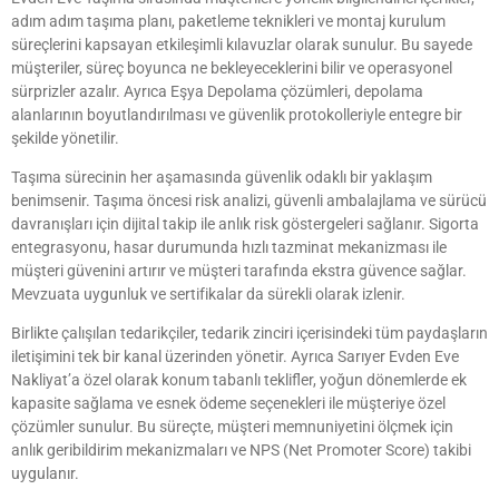
adım adım taşıma planı, paketleme teknikleri ve montaj kurulum
süreçlerini kapsayan etkileşimli kılavuzlar olarak sunulur. Bu sayede
müşteriler, süreç boyunca ne bekleyeceklerini bilir ve operasyonel
sürprizler azalır. Ayrıca Eşya Depolama çözümleri, depolama
alanlarının boyutlandırılması ve güvenlik protokolleriyle entegre bir
şekilde yönetilir.
Taşıma sürecinin her aşamasında güvenlik odaklı bir yaklaşım
benimsenir. Taşıma öncesi risk analizi, güvenli ambalajlama ve sürücü
davranışları için dijital takip ile anlık risk göstergeleri sağlanır. Sigorta
entegrasyonu, hasar durumunda hızlı tazminat mekanizması ile
müşteri güvenini artırır ve müşteri tarafında ekstra güvence sağlar.
Mevzuata uygunluk ve sertifikalar da sürekli olarak izlenir.
Birlikte çalışılan tedarikçiler, tedarik zinciri içerisindeki tüm paydaşların
iletişimini tek bir kanal üzerinden yönetir. Ayrıca Sarıyer Evden Eve
Nakliyat’a özel olarak konum tabanlı teklifler, yoğun dönemlerde ek
kapasite sağlama ve esnek ödeme seçenekleri ile müşteriye özel
çözümler sunulur. Bu süreçte, müşteri memnuniyetini ölçmek için
anlık geribildirim mekanizmaları ve NPS (Net Promoter Score) takibi
uygulanır.