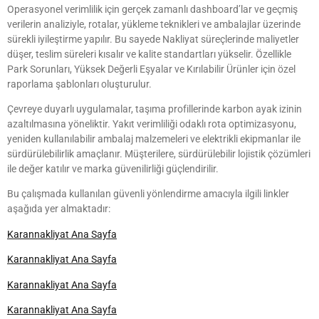
Operasyonel verimlilik için gerçek zamanlı dashboard’lar ve geçmiş
verilerin analiziyle, rotalar, yükleme teknikleri ve ambalajlar üzerinde
sürekli iyileştirme yapılır. Bu sayede Nakliyat süreçlerinde maliyetler
düşer, teslim süreleri kısalır ve kalite standartları yükselir. Özellikle
Park Sorunları, Yüksek Değerli Eşyalar ve Kırılabilir Ürünler için özel
raporlama şablonları oluşturulur.
Çevreye duyarlı uygulamalar, taşıma profillerinde karbon ayak izinin
azaltılmasına yöneliktir. Yakıt verimliliği odaklı rota optimizasyonu,
yeniden kullanılabilir ambalaj malzemeleri ve elektrikli ekipmanlar ile
sürdürülebilirlik amaçlanır. Müşterilere, sürdürülebilir lojistik çözümleri
ile değer katılır ve marka güvenilirliği güçlendirilir.
Bu çalışmada kullanılan güvenli yönlendirme amacıyla ilgili linkler
aşağıda yer almaktadır:
Karannakliyat Ana Sayfa
Karannakliyat Ana Sayfa
Karannakliyat Ana Sayfa
Karannakliyat Ana Sayfa