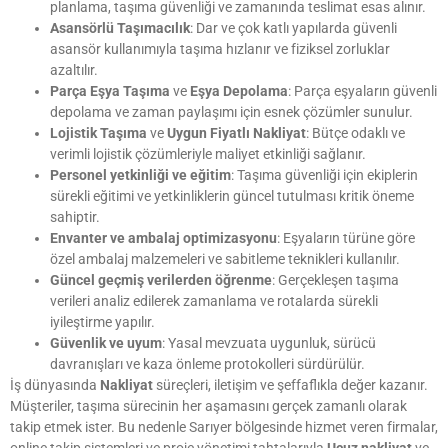
planlama, taşıma güvenliği ve zamanında teslimat esas alınır.
Asansörlü Taşımacılık
: Dar ve çok katlı yapılarda güvenli
asansör kullanımıyla taşıma hızlanır ve fiziksel zorluklar
azaltılır.
Parça Eşya Taşıma
ve
Eşya Depolama
: Parça eşyaların güvenli
depolama ve zaman paylaşımı için esnek çözümler sunulur.
Lojistik Taşıma
ve
Uygun Fiyatlı Nakliyat
: Bütçe odaklı ve
verimli lojistik çözümleriyle maliyet etkinliği sağlanır.
Personel yetkinliği ve eğitim
: Taşıma güvenliği için ekiplerin
sürekli eğitimi ve yetkinliklerin güncel tutulması kritik öneme
sahiptir.
Envanter ve ambalaj optimizasyonu
: Eşyaların türüne göre
özel ambalaj malzemeleri ve sabitleme teknikleri kullanılır.
Güncel geçmiş verilerden öğrenme
: Gerçekleşen taşıma
verileri analiz edilerek zamanlama ve rotalarda sürekli
iyileştirme yapılır.
Güvenlik ve uyum
: Yasal mevzuata uygunluk, sürücü
davranışları ve kaza önleme protokolleri sürdürülür.
İş dünyasında
Nakliyat
süreçleri, iletişim ve şeffaflıkla değer kazanır.
Müşteriler, taşıma sürecinin her aşamasını gerçek zamanlı olarak
takip etmek ister. Bu nedenle Sarıyer bölgesinde hizmet veren firmalar,