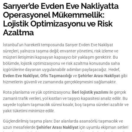
Sarıyer’de Evden Eve Nakliyatta
Operasyonel Mükemmellik:
Lojistik Optimizasyonu ve Risk
Azaltma
İstanbul’un hareketli temposunda Sarıyer Evden Eve Nakliyat
süreçleri, yalnızca taşıma değil; envanter yönetimi, risk izleme ve
müşteri iletişimini kapsayan kapsayıcı bir yaklaşım gerektirir. Bu
bölümde, lojistik optimizasyonu ve risk azaltma konusunda saha
içgörülerine dayanan uygulanabilir adımları paylaşacağız. Hedef,
Evden Eve Nakliyat
,
Ofis Taşımacılığı
ve
Şehirler Arası Nakliyat
gibi
hizmetlerin güvenli ve zamanında gerçekleşmesini sağlamaktır.
Rota planlama ve yük optimizasyonu:
İleri lojistik yazılımı
ile gerçek
zamanlı trafik verileri, yol kısıtları ve taşıyıcı kapasitesi analiz edilir. Bu
sayede toplam taşımacılık süresi kısalır, boş taşıma süreleri azaltılır ve
yakıt tüketimi minimize edilir.
Güçlendirilmiş taşıma planı: Dar alanlarda asansörlü taşımacılık ve
uzun mesafelerde
Şehirler Arası Nakliyat
için uyumlu ekipman setleri