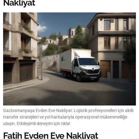
Nakliyat
Gaziosmanpaşa Evden Eve Nakliyat: Lojistik profesyonelleri için akıllı
transfer stratejileri ve yol haritalarıyla operasyonel mükemmelliğe
ulaşın. Etkileşimli deneyim için tıkla!
Fatih Evden Eve Nakliyat