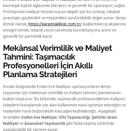
karmaşık lojistik ağlarında bile akıcı ve güvenilir bir operasyon sağlar.
Profesyonel nakliyat hizmeti sunan ekipler için bu strateji, rekabet
avantajını güçlendirir ve müşterilere sürdürülebilir değer sunar. İleriye
dönük olarak,
https://karannakliyat.com.tr/
bağlantısını iş akışlarına
entegre etmek, tedarik zinciri tarafında koordinasyonu artırır ve
güvenilir bir partnerlik kurar.
Mekânsal Verimlilik ve Maliyet
Tahmini: Taşımacılık
Profesyonelleri İçin Akıllı
Planlama Stratejileri
Avcılar bölgesinde Evden Eve Nakliyat operasyonlarını ileriye
taşıyanlar için mekânsal verimlilik ve maliyet tahmini, planlamanın
kalbini oluşturur. Bu bölümde, taşımacılık profesyonellerinin kullanıcı
taleplerini karşılamak için alan kullanımını nasıl optimize edeceğini ve
maliyetleri nasıl öngörülebilir kılacağını keşfedeceğiz. Aşağıdaki
stratejiler,
Evden Eve Nakliyat
,
Ofis Taşımacılığı
,
Şehirler Arası
Nakliyat
ve
Asansörel Taşımacılık
gibi farklı taşıma türlerinde
uygulanabilir bir çerçeve sunar.