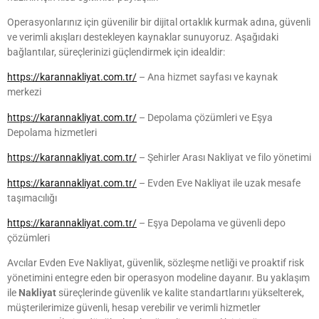
Operasyonlarınız için güvenilir bir dijital ortaklık kurmak adına, güvenli
ve verimli akışları destekleyen kaynaklar sunuyoruz. Aşağıdaki
bağlantılar, süreçlerinizi güçlendirmek için idealdir:
https://karannakliyat.com.tr/
– Ana hizmet sayfası ve kaynak
merkezi
https://karannakliyat.com.tr/
– Depolama çözümleri ve Eşya
Depolama hizmetleri
https://karannakliyat.com.tr/
– Şehirler Arası Nakliyat ve filo yönetimi
https://karannakliyat.com.tr/
– Evden Eve Nakliyat ile uzak mesafe
taşımacılığı
https://karannakliyat.com.tr/
– Eşya Depolama ve güvenli depo
çözümleri
Avcılar Evden Eve Nakliyat, güvenlik, sözleşme netliği ve proaktif risk
yönetimini entegre eden bir operasyon modeline dayanır. Bu yaklaşım
ile
Nakliyat
süreçlerinde güvenlik ve kalite standartlarını yükselterek,
müşterilerimize güvenli, hesap verebilir ve verimli hizmetler