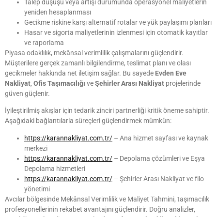
Talep düşüşü veya artışı durumunda operasyonel maliyetlerin
yeniden hesaplanması
Gecikme riskine karşı alternatif rotalar ve yük paylaşımı planları
Hasar ve sigorta maliyetlerinin izlenmesi için otomatik kayıtlar
ve raporlama
Piyasa odaklılık, mekânsal verimlilik çalışmalarını güçlendirir.
Müşterilere gerçek zamanlı bilgilendirme, teslimat planı ve olası
gecikmeler hakkında net iletişim sağlar. Bu sayede
Evden Eve
Nakliyat
,
Ofis Taşımacılığı
ve
Şehirler Arası Nakliyat
projelerinde
güven güçlenir.
İyileştirilmiş akışlar için tedarik zinciri partnerliği kritik öneme sahiptir.
Aşağıdaki bağlantılarla süreçleri güçlendirmek mümkün:
https://karannakliyat.com.tr/
– Ana hizmet sayfası ve kaynak
merkezi
https://karannakliyat.com.tr/
– Depolama çözümleri ve Eşya
Depolama hizmetleri
https://karannakliyat.com.tr/
– Şehirler Arası Nakliyat ve filo
yönetimi
Avcılar bölgesinde Mekânsal Verimlilik ve Maliyet Tahmini, taşımacılık
profesyonellerinin rekabet avantajını güçlendirir. Doğru analizler,