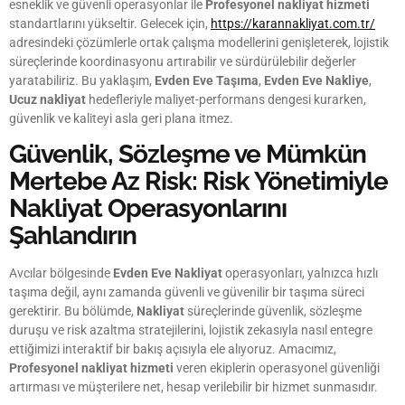
esneklik ve güvenli operasyonlar ile
Profesyonel nakliyat hizmeti
standartlarını yükseltir. Gelecek için,
https://karannakliyat.com.tr/
adresindeki çözümlerle ortak çalışma modellerini genişleterek, lojistik
süreçlerinde koordinasyonu artırabilir ve sürdürülebilir değerler
yaratabiliriz. Bu yaklaşım,
Evden Eve Taşıma
,
Evden Eve Nakliye
,
Ucuz nakliyat
hedefleriyle maliyet-performans dengesi kurarken,
güvenlik ve kaliteyi asla geri plana itmez.
Güvenlik, Sözleşme ve Mümkün
Mertebe Az Risk: Risk Yönetimiyle
Nakliyat Operasyonlarını
Şahlandırın
Avcılar bölgesinde
Evden Eve Nakliyat
operasyonları, yalnızca hızlı
taşıma değil, aynı zamanda güvenli ve güvenilir bir taşıma süreci
gerektirir. Bu bölümde,
Nakliyat
süreçlerinde güvenlik, sözleşme
duruşu ve risk azaltma stratejilerini, lojistik zekasıyla nasıl entegre
ettiğimizi interaktif bir bakış açısıyla ele alıyoruz. Amacımız,
Profesyonel nakliyat hizmeti
veren ekiplerin operasyonel güvenliği
artırması ve müşterilere net, hesap verilebilir bir hizmet sunmasıdır.