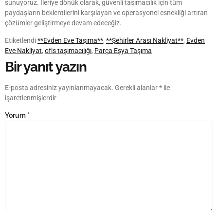
sunuyoruz. İleriye dönük olarak, güvenli taşımacılık için tüm
paydaşların beklentilerini karşılayan ve operasyonel esnekliği artıran
çözümler geliştirmeye devam edeceğiz.
Etiketlendi
**Evden Eve Taşıma**
,
**Şehirler Arası Nakliyat**
,
Evden
Eve Nakliyat
,
ofis taşımacılığı
,
Parça Eşya Taşıma
Bir yanıt yazın
E-posta adresiniz yayınlanmayacak.
Gerekli alanlar
*
ile
işaretlenmişlerdir
Yorum
*