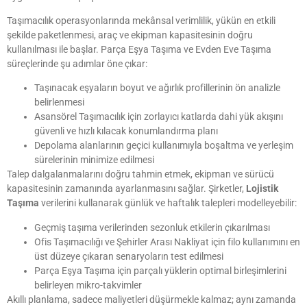
Taşımacılık operasyonlarında mekânsal verimlilik, yükün en etkili
şekilde paketlenmesi, araç ve ekipman kapasitesinin doğru
kullanılması ile başlar. Parça Eşya Taşıma ve Evden Eve Taşıma
süreçlerinde şu adımlar öne çıkar:
Taşınacak eşyaların boyut ve ağırlık profillerinin ön analizle
belirlenmesi
Asansörel Taşımacılık için zorlayıcı katlarda dahi yük akışını
güvenli ve hızlı kılacak konumlandırma planı
Depolama alanlarının geçici kullanımıyla boşaltma ve yerleşim
sürelerinin minimize edilmesi
Talep dalgalanmalarını doğru tahmin etmek, ekipman ve sürücü
kapasitesinin zamanında ayarlanmasını sağlar. Şirketler,
Lojistik
Taşıma
verilerini kullanarak günlük ve haftalık talepleri modelleyebilir:
Geçmiş taşıma verilerinden sezonluk etkilerin çıkarılması
Ofis Taşımacılığı ve Şehirler Arası Nakliyat için filo kullanımını en
üst düzeye çıkaran senaryoların test edilmesi
Parça Eşya Taşıma için parçalı yüklerin optimal birleşimlerini
belirleyen mikro-takvimler
Akıllı planlama, sadece maliyetleri düşürmekle kalmaz; aynı zamanda