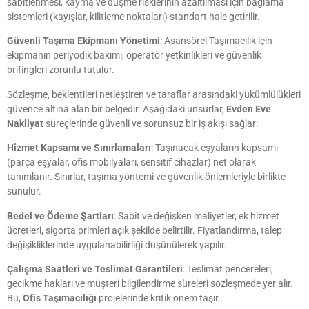
sabitlenmesi, kayma ve düşme risklerinin azaltılması için bağlama
sistemleri (kayışlar, kilitleme noktaları) standart hale getirilir.
Güvenli Taşıma Ekipmanı Yönetimi
: Asansörel Taşımacılık için
ekipmanın periyodik bakımı, operatör yetkinlikleri ve güvenlik
brifingleri zorunlu tutulur.
Sözleşme, beklentileri netleştiren ve taraflar arasındaki yükümlülükleri
güvence altına alan bir belgedir. Aşağıdaki unsurlar,
Evden Eve
Nakliyat
süreçlerinde güvenli ve sorunsuz bir iş akışı sağlar:
Hizmet Kapsamı ve Sınırlamaları
: Taşınacak eşyaların kapsamı
(parça eşyalar, ofis mobilyaları, sensitif cihazlar) net olarak
tanımlanır. Sınırlar, taşıma yöntemi ve güvenlik önlemleriyle birlikte
sunulur.
Bedel ve Ödeme Şartları
: Sabit ve değişken maliyetler, ek hizmet
ücretleri, sigorta primleri açık şekilde belirtilir. Fiyatlandırma, talep
değişikliklerinde uygulanabilirliği düşünülerek yapılır.
Çalışma Saatleri ve Teslimat Garantileri
: Teslimat pencereleri,
gecikme hakları ve müşteri bilgilendirme süreleri sözleşmede yer alır.
Bu,
Ofis Taşımacılığı
projelerinde kritik önem taşır.