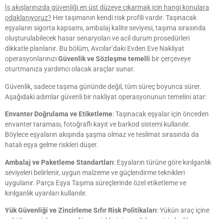
İş akışlarınızda güvenliği en üst düzeye çıkarmak için hangi konulara
odaklanıyoruz?
Her taşımanın kendi risk profili vardır. Taşınacak
eşyaların sigorta kapsamı, ambalaj kalite seviyesi, taşıma sırasında
oluşturulabilecek hasar senaryoları ve acil durum prosedürleri
dikkatle planlanır. Bu bölüm, Avcılar’daki Evden Eve Nakliyat
operasyonlarınızı
Güvenlik ve Sözleşme temelli
bir çerçeveye
oturtmanıza yardımcı olacak araçlar sunar.
Güvenlik, sadece taşıma gününde değil, tüm süreç boyunca sürer.
Aşağıdaki adımlar güvenli bir nakliyat operasyonunun temelini atar:
Envanter Doğrulama ve Etiketleme
: Taşınacak eşyalar için önceden
envanter taraması, fotoğraflı kayıt ve barkod sistemi kullanılır.
Böylece eşyaların akışında şaşma olmaz ve teslimat sırasında da
hatalı eşya gelme riskleri düşer.
Ambalaj ve Paketleme Standartları
: Eşyaların türüne göre kırılganlık
seviyeleri belirlenir, uygun malzeme ve güçlendirme teknikleri
uygulanır. Parça Eşya Taşıma süreçlerinde özel etiketleme ve
kırılganlık uyarıları kullanılır.
Yük Güvenliği ve Zincirleme Sıfır Risk Politikaları
: Yükün araç içine