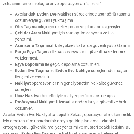
zekasının temelini oluşturur ve operasyonları “şifreler”.
Avcılar’daki
Evden Eve Nakliyat
süreçlerinde asansörlü taşıma
çözümleriyle güvenli yük taşıma.
Ofis Taşımacılığı
için özel ekipman ve planlanmış geçişler.
Şehirler Arası Nakliyat
için rota optimizasyonu ve filo
yönetimi.
Asansörlü Taşımacılık
ile yüksek katlarda güvenli yük aktarımı.
Parça Eşya Taşıma
ile hassas eşyaların güvenli paketlenmesi
ve izlenmesi.
Eşya Depolama
ile geçici depolama çözümleri.
Evden Eve Taşıma
ve
Evden Eve Nakliye
süreçlerinde müşteri
iletişimi ve esneklik.
Nakliyat
operasyonlarının genel yönetimi ve kalite güvence
süreçleri.
Ucuz Nakliyat
hedefleriyle maliyet-performans dengesi.
Profesyonel Nakliyat Hizmeti
standartlarıyla güvenli ve hızlı
çözümler.
Avcılar Evden Eve Nakliyatta Lojistik Zekası, operasyonel mükemmelik
için gereken tüm unsurları bir araya getirir: planlama, teknoloji
entegrasyonu, güvenlik, maliyet yönetimi ve müşteri odaklı iletişim. Bu
yaklaşım,
Evden Eve Taşıma
ve
Nakliyat
süreçlerini şifreleyerek,