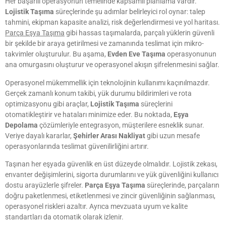
Her başarılı operasyonun temelinde kapsamlı planlama vardır.
Lojistik Taşıma
süreçlerinde şu adımlar belirleyici rol oynar: talep
tahmini, ekipman kapasite analizi, risk değerlendirmesi ve yol haritası.
Parça Eşya Taşıma
gibi hassas taşımalarda, parçalı yüklerin güvenli
bir şekilde bir araya getirilmesi ve zamanında teslimat için mikro-
takvimler oluşturulur. Bu aşama,
Evden Eve Taşıma
operasyonunun
ana omurgasını oluşturur ve operasyonel akışın şifrelenmesini sağlar.
Operasyonel mükemmellik için teknolojinin kullanımı kaçınılmazdır.
Gerçek zamanlı konum takibi, yük durumu bildirimleri ve rota
optimizasyonu gibi araçlar,
Lojistik Taşıma
süreçlerini
otomatikleştirir ve hataları minimize eder. Bu noktada,
Eşya
Depolama
çözümleriyle entegrasyon, müşterilere esneklik sunar.
Veriye dayalı kararlar,
Şehirler Arası Nakliyat
gibi uzun mesafe
operasyonlarında teslimat güvenilirliğini artırır.
Taşınan her eşyada güvenlik en üst düzeyde olmalıdır. Lojistik zekası,
envanter değişimlerini, sigorta durumlarını ve yük güvenliğini kullanıcı
dostu arayüzlerle şifreler.
Parça Eşya Taşıma
süreçlerinde, parçaların
doğru paketlenmesi, etiketlenmesi ve zincir güvenliğinin sağlanması,
operasyonel riskleri azaltır. Ayrıca mevzuata uyum ve kalite
standartları da otomatik olarak izlenir.