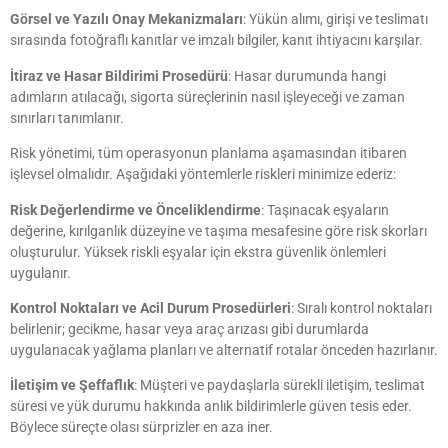
Görsel ve Yazılı Onay Mekanizmaları
: Yükün alımı, girişi ve teslimatı
sırasında fotoğraflı kanıtlar ve imzalı bilgiler, kanıt ihtiyacını karşılar.
İtiraz ve Hasar Bildirimi Prosedürü
: Hasar durumunda hangi
adımların atılacağı, sigorta süreçlerinin nasıl işleyeceği ve zaman
sınırları tanımlanır.
Risk yönetimi, tüm operasyonun planlama aşamasından itibaren
işlevsel olmalıdır. Aşağıdaki yöntemlerle riskleri minimize ederiz:
Risk Değerlendirme ve Önceliklendirme
: Taşınacak eşyaların
değerine, kırılganlık düzeyine ve taşıma mesafesine göre risk skorları
oluşturulur. Yüksek riskli eşyalar için ekstra güvenlik önlemleri
uygulanır.
Kontrol Noktaları ve Acil Durum Prosedürleri
: Sıralı kontrol noktaları
belirlenir; gecikme, hasar veya araç arızası gibi durumlarda
uygulanacak yağlama planları ve alternatif rotalar önceden hazırlanır.
İletişim ve Şeffaflık
: Müşteri ve paydaşlarla sürekli iletişim, teslimat
süresi ve yük durumu hakkında anlık bildirimlerle güven tesis eder.
Böylece süreçte olası sürprizler en aza iner.