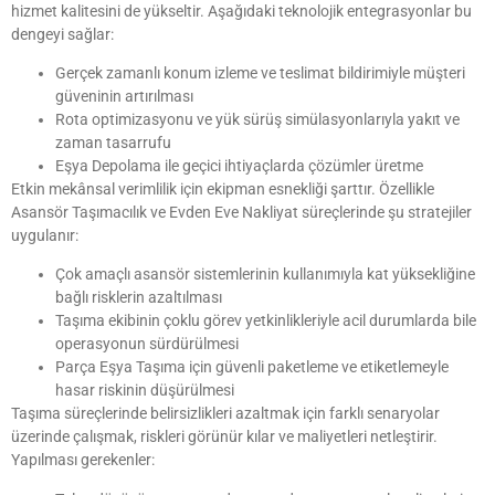
hizmet kalitesini de yükseltir. Aşağıdaki teknolojik entegrasyonlar bu
dengeyi sağlar:
Gerçek zamanlı konum izleme ve teslimat bildirimiyle müşteri
güveninin artırılması
Rota optimizasyonu ve yük sürüş simülasyonlarıyla yakıt ve
zaman tasarrufu
Eşya Depolama ile geçici ihtiyaçlarda çözümler üretme
Etkin mekânsal verimlilik için ekipman esnekliği şarttır. Özellikle
Asansör Taşımacılık ve Evden Eve Nakliyat süreçlerinde şu stratejiler
uygulanır:
Çok amaçlı asansör sistemlerinin kullanımıyla kat yüksekliğine
bağlı risklerin azaltılması
Taşıma ekibinin çoklu görev yetkinlikleriyle acil durumlarda bile
operasyonun sürdürülmesi
Parça Eşya Taşıma için güvenli paketleme ve etiketlemeyle
hasar riskinin düşürülmesi
Taşıma süreçlerinde belirsizlikleri azaltmak için farklı senaryolar
üzerinde çalışmak, riskleri görünür kılar ve maliyetleri netleştirir.
Yapılması gerekenler: