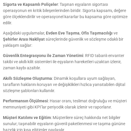
Sigorta ve Kapsamlı Poliçeler
: Taşınan eşyaların sigortası
operasyonun en kritik bileşenlerinden biridir. Sigorta kapsamı, değere
göre ölçeklendirilir ve operasyonel kararlar bu kapsama göre optimize
edilir.
Aşağıdaki uygulamalar,
Evden Eve Taşıma
,
Ofis Taşımacılığı
ve
Şehirler Arası Nakliyat
süreçlerinde güvenlik ve sözleşme odaklı bir
yaklaşım sağlar:
Güvenlik Entegrasyonu ile Zaman Yönetimi
: RFID tabanlı envanter
takibi ve akıllı kilit sistemleri ile eşyaların hareketleri uzaktan izlenir,
zaman kaybı azaltılır.
Akıllı Sözleşme Oluşturma
: Dinamik koşullara uyum sağlayan,
tarafların haklarını koruyan ve değişiklikleri hızlıca yansıtabilen dijital
sözleşme şablonları kullanılır.
Performansın Ölçülmesi
: Hasar oranı, teslimat doğruluğu ve müşteri
memnuniyeti gibi KPI’lar periyodik olarak izlenir ve raporlanır.
Müşteri Katılımı ve Eğitim
: Müşterilere süreç hakkında net bilgiler
sunulur; taşınabilir eşyaların güvenli paketlenmesi ve taşıma gününe
hazırlık için kısa eğitimler paylaşılır.