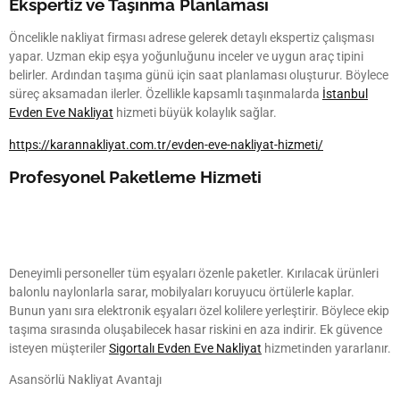
Ekspertiz ve Taşınma Planlaması
Öncelikle nakliyat firması adrese gelerek detaylı ekspertiz çalışması
yapar. Uzman ekip eşya yoğunluğunu inceler ve uygun araç tipini
belirler. Ardından taşıma günü için saat planlaması oluşturur. Böylece
süreç aksamadan ilerler. Özellikle kapsamlı taşınmalarda
İstanbul
Evden Eve Nakliyat
hizmeti büyük kolaylık sağlar.
https://karannakliyat.com.tr/evden-eve-nakliyat-hizmeti/
Profesyonel Paketleme Hizmeti
Deneyimli personeller tüm eşyaları özenle paketler. Kırılacak ürünleri
balonlu naylonlarla sarar, mobilyaları koruyucu örtülerle kaplar.
Bunun yanı sıra elektronik eşyaları özel kolilere yerleştirir. Böylece ekip
taşıma sırasında oluşabilecek hasar riskini en aza indirir. Ek güvence
isteyen müşteriler
Sigortalı Evden Eve Nakliyat
hizmetinden yararlanır.
Asansörlü Nakliyat Avantajı