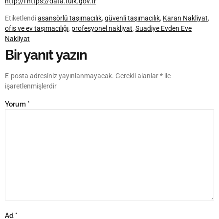
http://i https://data.tuik.gov.tr
Etiketlendi
asansörlü taşımacılık
,
güvenli taşımacılık
,
Karan Nakliyat
,
ofis ve ev taşımacılığı
,
profesyonel nakliyat
,
Suadiye Evden Eve
Nakliyat
Bir yanıt yazın
E-posta adresiniz yayınlanmayacak.
Gerekli alanlar
*
ile
işaretlenmişlerdir
Yorum
*
Ad
*