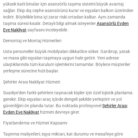
yüksek katlı binalar için asansörlü taşıma sistemi büyük avantaj
sağlar. Ekip dış cephe asansörünü kurar ve eşyaları balkon üzerinden
indirir. Böylelikle bina içi zarar riski ortadan kalkar. Aynı zamanda
taşıma süresi kısalır. Detaylı bilgi almak isteyenler
Asansörlü Evden
Eve Nakliyat
sayfasını inceleyebilir.
Demontaj ve Montaj Hizmetleri
Usta personeller büyük mobilyaları dikkatlice söker. Gardırop, yatak
ve masa gibi eşyaları taşımaya uygun hale getirir. Yeni adrese
ulaştıklarında tüm kurulum işlemlerini tamamlar. Böylece müşteriler
yerleşme sürecine hızlı başlar.
Şehirler Arası Nakliyat Hizmeti
Suadiye’den farklı şehirlere taşınacak kişiler için özel lojistik planlama
gerekir. Ekip eşyaları araç içinde dengeli şekilde yerleştirir ve yol
güvenliğini ön planda tutar. Bu noktada profesyonel
Şehirler Arası
Evden Eve Nakliyat
hizmeti devreye girer.
Fiyatlandırma ve Hizmet Kapsamı
Taşınma maliyetleri; eşya miktarı, kat durumu ve mesafeye göre