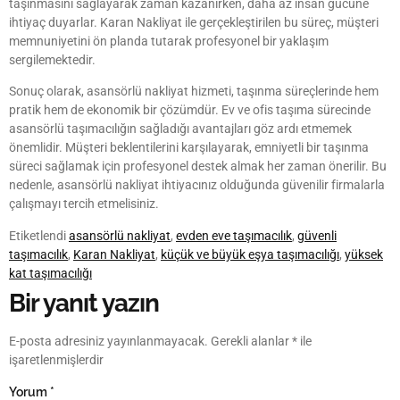
taşınmasını sağlayarak zaman kazanırken, daha az insan gücüne
ihtiyaç duyarlar. Karan Nakliyat ile gerçekleştirilen bu süreç, müşteri
memnuniyetini ön planda tutarak profesyonel bir yaklaşım
sergilemektedir.
Sonuç olarak, asansörlü nakliyat hizmeti, taşınma süreçlerinde hem
pratik hem de ekonomik bir çözümdür. Ev ve ofis taşıma sürecinde
asansörlü taşımacılığın sağladığı avantajları göz ardı etmemek
önemlidir. Müşteri beklentilerini karşılayarak, emniyetli bir taşınma
süreci sağlamak için profesyonel destek almak her zaman önerilir. Bu
nedenle, asansörlü nakliyat ihtiyacınız olduğunda güvenilir firmalarla
çalışmayı tercih etmelisiniz.
Etiketlendi
asansörlü nakliyat
,
evden eve taşımacılık
,
güvenli
taşımacılık
,
Karan Nakliyat
,
küçük ve büyük eşya taşımacılığı
,
yüksek
kat taşımacılığı
Bir yanıt yazın
E-posta adresiniz yayınlanmayacak.
Gerekli alanlar
*
ile
işaretlenmişlerdir
Yorum
*