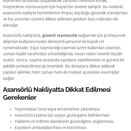
indirilmesi sırasında oluşabilecek zararları minimize etmek,
müşterilerin memnuniyeti için hayati bir öneme sahiptir. Bu nedenle,
asansörlü nakliyat hizmetlerinin ihtiyaç duyduğu güvenlik standartları
ve hız unsurları üzerine dikkat edilmesi gereken bazı noktaları ele
alacağız.
Asansörlü nakliyatta,
güvenli taşımacılık
sağlamak için profesyonel
ekipman kullanımı kadar deneyimli personel de büyük rol
oynamaktadır. Eşya taşımacılığı yapmak üzere kullanılan asansör,
uzman kişiler tarafından yönetildiğinde, hasar riskini önemli ölçüde
azaltır. Ayrıca, taşıma sırasında eşyaların sabitlenmesi ve güvenli bir
şekilde yerleştirilmesi de önemlidir. Bu detaylara dikkat edilerek
yapılan işlemler, hem zaman hem de maliyet açısından avantajlar
sağlar.
Asansörlü Nakliyatta Dikkat Edilmesi
Gerekenler
Taşınmadan önce eşya envanterinin çıkarılması
Asansörlü taşıma için uygun güzergahın belirlenmesi
Yükleme ve indirme alanlarının güvenliğinin sağlanması
Eşyaların ambalajlanması ve korunması