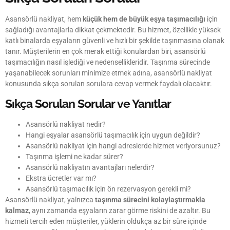
Asansörlü nakliyat, hem
küçük hem de büyük eşya taşımacılığı
için
sağladığı avantajlarla dikkat çekmektedir. Bu hizmet, özellikle yüksek
katlı binalarda eşyaların güvenli ve hızlı bir şekilde taşınmasına olanak
tanır. Müşterilerin en çok merak ettiği konulardan biri, asansörlü
taşımacılığın nasıl işlediği ve nedensellikleridir. Taşınma sürecinde
yaşanabilecek sorunları minimize etmek adına, asansörlü nakliyat
konusunda sıkça sorulan sorulara cevap vermek faydalı olacaktır.
Sıkça Sorulan Sorular ve Yanıtlar
Asansörlü nakliyat nedir?
Hangi eşyalar asansörlü taşımacılık için uygun değildir?
Asansörlü nakliyat için hangi adreslerde hizmet veriyorsunuz?
Taşınma işlemi ne kadar sürer?
Asansörlü nakliyatın avantajları nelerdir?
Ekstra ücretler var mı?
Asansörlü taşımacılık için ön rezervasyon gerekli mi?
Asansörlü nakliyat, yalnızca
taşınma sürecini kolaylaştırmakla
kalmaz
, aynı zamanda eşyaların zarar görme riskini de azaltır. Bu
hizmeti tercih eden müşteriler, yüklerin oldukça az bir süre içinde