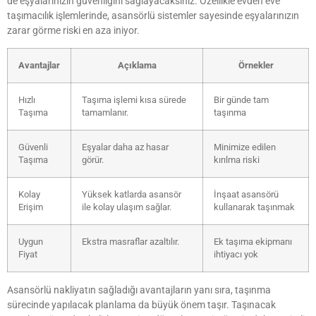
de eşyalarınızın güvenliğini sağlayacaksınız. Özellikle evden eve
taşımacılık işlemlerinde, asansörlü sistemler sayesinde eşyalarınızın
zarar görme riski en aza iniyor.
Avantajlar
Açıklama
Örnekler
Hızlı
Taşıma işlemi kısa sürede
Bir günde tam
Taşıma
tamamlanır.
taşınma
Güvenli
Eşyalar daha az hasar
Minimize edilen
Taşıma
görür.
kırılma riski
Kolay
Yüksek katlarda asansör
İnşaat asansörü
Erişim
ile kolay ulaşım sağlar.
kullanarak taşınmak
Uygun
Ekstra masraflar azaltılır.
Ek taşıma ekipmanı
Fiyat
ihtiyacı yok
Asansörlü nakliyatın sağladığı avantajların yanı sıra, taşınma
sürecinde yapılacak planlama da büyük önem taşır. Taşınacak