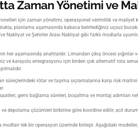
atta Zaman Yönetimi ve Ma
onelleri için zaman yönetimi, operasyonel verimlilik ve maliyet ko
ukta, planlama aşamasında kabaca belirlediğiniz uçsuz bucaksı
Eve Nakliyat ve Şehirler Arası Nakliyat gibi farklı modlarla uyum
 her aşamasında anahtardır. Limandan çıkış öncesi yığınlar ve d
iz ve karayolu entegrasyonu için birden çok alternatif rota senar
pılmalıdır.
n süreçlerindeki rötar ve taşıma sıçramalarına karşı risk matrisi
r.
aatleri, gemi bağlama süreleri, boşaltma ve montaj adımları net o
 ve depolama çözümleri birbirine göre koordine edilir; acil durum
 modları tek bir operasyon üzerinde birleşir. Aşağıdaki modeller,