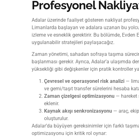
Profesyonel Nakliy
Adalar üzerinde faaliyet gösteren nakliyat profesy
Limanlarda başlayan ve adalara uzanan bu yolcul
izleme ve esneklik gerektirir. Bu bölümde, Evden 
uygulanabilir stratejileri paylaşacağız.
Zaman yönetimi, sahadan sofraya taşıma sürecinin
başlanması gerekir. Ayrıca, Adalar’a ulaşımda den
yüksekliği gibi değişkenler için pratik kontroller ya
Çevresel ve operasyonel risk analizi
— lima
ve gemi/taşıt transfer sürelerini hesaba kata
Zaman çizelgesi optimizasyonu
— hareket s
eklenir.
Kaynak akışı senkronizasyonu
— araç, ekip
oluşturulur.
Adalar’da büyüyen gereksinimler için farklı taşıma
optimizasyonu için kritik rol oynar: