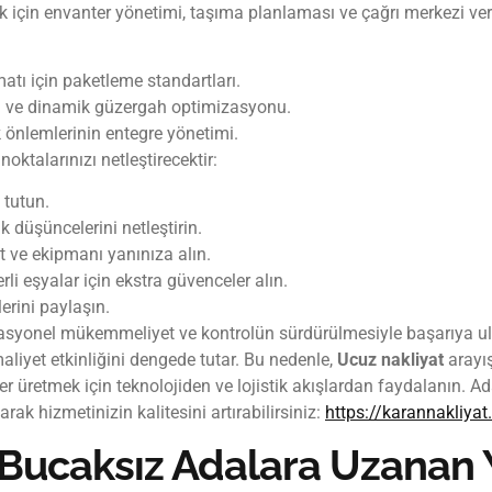
k için envanter yönetimi, taşıma planlaması ve çağrı merkezi verim
tı için paketleme standartları.
ımı ve dinamik güzergah optimizasyonu.
önlemlerinin entegre yönetimi.
oktalarınızı netleştirecektir:
 tutun.
k düşüncelerini netleştirin.
t ve ekipmanı yanınıza alın.
li eşyalar için ekstra güvenceler alın.
erini paylaşın.
rasyonel mükemmeliyet ve kontrolün sürdürülmesiyle başarıya ul
aliyet etkinliğini dengede tutar. Bu nedenle,
Ucuz nakliyat
arayış
 üretmek için teknolojiden ve lojistik akışlardan faydalanın. Adal
ak hizmetinizin kalitesini artırabilirsiniz:
https://karannakliyat
Bucaksız Adalara Uzanan 