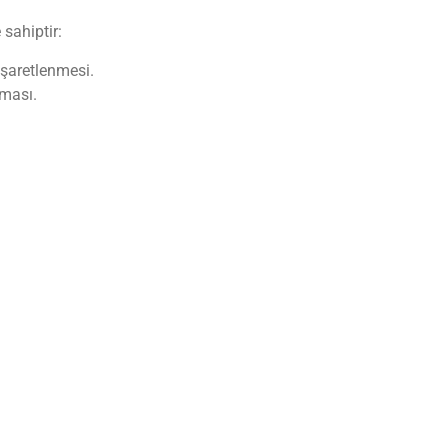
sahiptir:
işaretlenmesi.
lması.