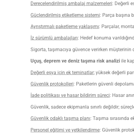
Derecelendirilmiş ambalaj malzemeleri
: Değerli 
Güçlendirilmiş etiketleme sistemi
: Parça başına b
Ayrıştırmalı paketleme yaklaşımı
: Parçalar, montaj
İz sürümlü ambalajları
: Hedef konuma varıldığında
Sigorta, taşımacıya güvence verirken müşterinin d
Uçuş, deprem ve deniz taşıma risk analizi
ile kap
Değerli eşya için ek teminatlar
; yüksek değerli parç
Güvenlik protokolleri
: Paketlerin güvenli depolama
İade politikası ve hasar bildirim süreci
: Hasar anı
Güvenlik, sadece ekipmanla sınırlı değildir; süreçl
Güvenlik odaklı taşıma planı
: Taşıma sırasında ek
Personel eğitimi ve yetkilendirme
: Güvenlik proto