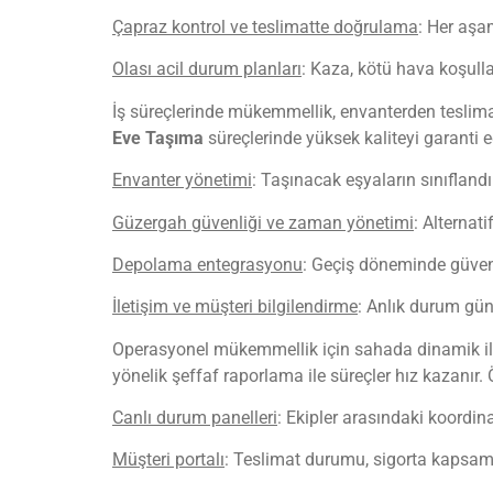
Çapraz kontrol ve teslimatte doğrulama
: Her aşam
Olası acil durum planları
: Kaza, kötü hava koşull
İş süreçlerinde mükemmellik, envanterden teslima
Eve Taşıma
süreçlerinde yüksek kaliteyi garanti e
Envanter yönetimi
: Taşınacak eşyaların sınıflandır
Güzergah güvenliği ve zaman yönetimi
: Alternat
Depolama entegrasyonu
: Geçiş döneminde güvenli
İletişim ve müşteri bilgilendirme
: Anlık durum günc
Operasyonel mükemmellik için sahada dinamik iletiş
yönelik şeffaf raporlama ile süreçler hız kazanır.
Canlı durum panelleri
: Ekipler arasındaki koordi
Müşteri portalı
: Teslimat durumu, sigorta kapsamı 