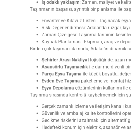
İş odaklı yaklaşım
: Zaman, maliyet ve kalit
Taşınmanın başarısı, ayrıntılı bir planlama ile baş
Envanter ve Kılavuz Listesi: Taşınacak eşyal
Risk Değerlendirmesi: Adalar’da rüzgar, kıyı 
Zaman Çizelgesi: Taşınma tarihinin kesinleş
Kaynak Planlaması: Ekipman, araç ve depol
Birden çok taşımacılık modu, Adalar’ın dinamik 
Şehirler Arası Nakliyat
lojistiğinde, uzun m
Asansörlü Taşımacılık
ile dar merdivenli bi
Parça Eşya Taşıma
ile küçük boyutlu, değerl
Evden Eve Taşıma
paketleme ve montaj hizm
Eşya Depolama
çözümlerinin kullanımı ile 
Taşınma sırasında kontrolü kaybetmemek için şu s
Gerçek zamanlı izleme ve iletişim kanalı k
Güvenlik ve ambalaj kalite kontrollerini o
Gecikme risklerini azaltmak için alternatif 
Hedefteki konum için elektrik, asansör ve a