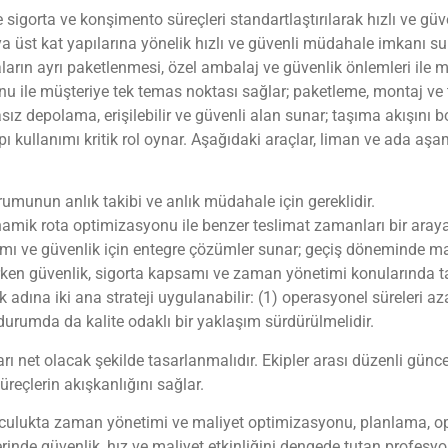
igorta ve konşimento süreçleri standartlaştırılarak hızlı ve güven
 üst kat yapılarına yönelik hızlı ve güvenli müdahale imkanı suna
rın ayrı paketlenmesi, özel ambalaj ve güvenlik önlemleri ile mali
 ile müşteriye tek temas noktası sağlar; paketleme, montaj ve 
ız depolama, erişilebilir ve güvenli alan sunar; taşıma akışını 
pı kullanımı kritik rol oynar. Aşağıdaki araçlar, liman ve ada a
umunun anlık takibi ve anlık müdahale için gereklidir.
amik rota optimizasyonu ile benzer teslimat zamanları bir araya ge
mı ve güvenlik için entegre çözümler sunar; geçiş döneminde mal
rken güvenlik, sigorta kapsamı ve zaman yönetimi konularında ta
k adına iki ana strateji uygulanabilir: (1) operasyonel süreleri 
 durumda da kalite odaklı bir yaklaşım sürdürülmelidir.
lları net olacak şekilde tasarlanmalıdır. Ekipler arası düzenli günc
üreçlerin akışkanlığını sağlar.
lukta zaman yönetimi ve maliyet optimizasyonu, planlama, oper
erinde güvenlik, hız ve maliyet etkinliğini dengede tutan profesyo