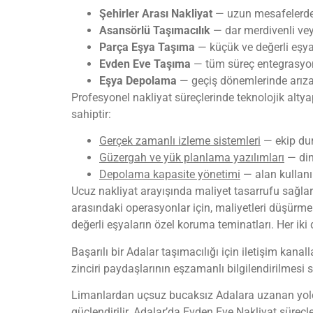
Şehirler Arası Nakliyat
— uzun mesafelerde s
Asansörlü Taşımacılık
— dar merdivenli veya
Parça Eşya Taşıma
— küçük ve değerli eşyala
Evden Eve Taşıma
— tüm süreç entegrasyonu
Eşya Depolama
— geçiş dönemlerinde arızas
Profesyonel nakliyat süreçlerinde teknolojik altya
sahiptir:
Gerçek zamanlı izleme sistemleri
— ekip dur
Güzergah ve yük planlama yazılımları
— din
Depolama kapasite yönetimi
— alan kullanı
Ucuz nakliyat arayışında maliyet tasarrufu sağla
arasındaki operasyonlar için, maliyetleri düşürme
değerli eşyaların özel koruma teminatları. Her iki
Başarılı bir Adalar taşımacılığı için iletişim kana
zinciri paydaşlarının eşzamanlı bilgilendirilmesi s
Limanlardan uçsuz bucaksız Adalara uzanan yolcu
güçlendirilir. Adalar’da Evden Eve Nakliyat süreçl