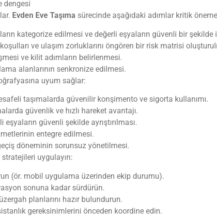
e dengesi
lar.
Evden Eve Taşıma
sürecinde aşağıdaki adımlar kritik öneme 
arın kategorize edilmesi ve değerli eşyaların güvenli bir şekilde 
koşulları ve ulaşım zorluklarını öngören bir risk matrisi oluşturu
mesi ve kilit adımların belirlenmesi.
ama alanlarının senkronize edilmesi.
coğrafyasına uyum sağlar:
esafeli taşımalarda güvenilir konşimento ve sigorta kullanımı.
nalarda güvenlik ve hızlı hareket avantajı.
i eşyaların güvenli şekilde ayrıştırılması.
etlerinin entegre edilmesi.
geçiş döneminin sorunsuz yönetilmesi.
tratejileri uygulayın:
urun (ör. mobil uygulama üzerinden ekip durumu).
perasyon sonuna kadar sürdürün.
güzergah planlarını hazır bulundurun.
sistanlık gereksinimlerini önceden koordine edin.