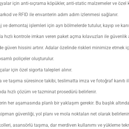
eşyalar için anti-sıçrama köpükler, anti-static malzemeler ve özel
arkod ve RFID ile envanterin adım adım izlenmesi sağlanır.
 ve demontaj işlemleri için ayrı bölmelerde tutulur, kayıp ve karışık
 hızlı kontrole imkan veren paket açma kılavuzları ile güvenlik a
e güven hissini artırır. Adalar özelinde riskleri minimize etmek 
samlı poliçeler oluşturulur.
alar için özel sigorta talepleri alınır.
 ve taşıma süresince takibi, teslimatta imza ve fotoğraf kanıtı il
nda hızlı çözüm ve tazminat prosedürü belirlenir.
erin her aşamasında planlı bir yaklaşım gerekir. Bu başlık altında
ipman güvenliği, yol planı ve mola noktaları net olarak belirlenir
kolleri, asansörlü taşıma, dar merdiven kullanımı ve yükleme tekn