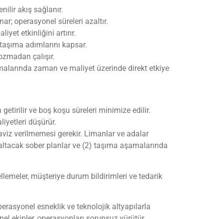
ilir akış sağlanır.
r; operasyonel süreleri azaltır.
yet etkinliğini artırır.
taşıma adımlarını kapsar.
bozmadan çalışır.
şamalarında zaman ve maliyet üzerinde direkt etkiye
tirilir ve boş koşu süreleri minimize edilir.
iyetleri düşürür.
viz verilmemesi gerekir. Limanlar ve adalar
azaltacak sober planlar ve (2) taşıma aşamalarında
ellemeler, müşteriye durum bildirimleri ve tedarik
asyonel esneklik ve teknolojik altyapılarla
nel ekipler, operasyonları sorunsuz yürütür.