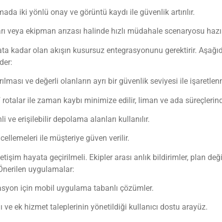
ada iki yönlü onay ve görüntü kaydı ile güvenlik artırılır.
arı veya ekipman arızası halinde hızlı müdahale scenaryosu hazır
ta kadar olan akışın kusursuz entegrasyonunu gerektirir. Aşağı
der:
ılması ve değerli olanların ayrı bir güvenlik seviyesi ile işaretlen
if rotalar ile zaman kaybı minimize edilir, liman ve ada süreçlerin
 ve erişilebilir depolama alanları kullanılır.
ellemeleri ile müşteriye güven verilir.
im hayata geçirilmeli. Ekipler arası anlık bildirimler, plan değ
 Önerilen uygulamalar:
nasyon için mobil uygulama tabanlı çözümler.
ve ek hizmet taleplerinin yönetildiği kullanıcı dostu arayüz.