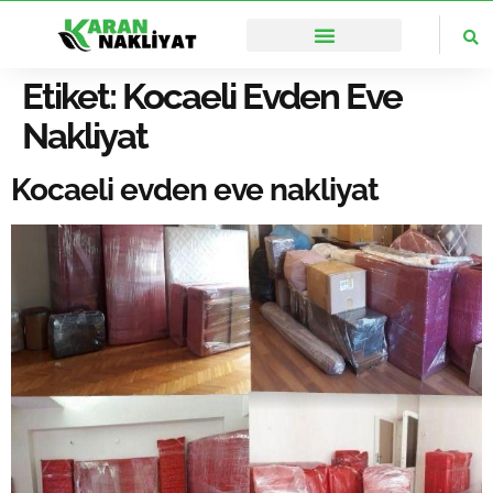
🌏İstanbul’un Her Noktasına Ulaşıyoruz
Etiket:
Kocaeli Evden Eve
Nakliyat
Kocaeli evden eve nakliyat