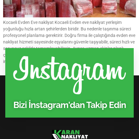
Kocaeli Evden Eve nakliyat Kocaeli Evden eve nakliyat yerleşim
yoğunluğu hızla artan şehirlerden biridir. Bu nedenle taşınma süreci
profesyonel planlama gerektirir. Doğru firma ile çalıştığında evden eve
nakliyat hizmeti sayesinde eşyalarını güvenle taşıyabilir, süreci hızlı ve
sorunsuz şekilde tamamlayabilirsin. Ayrıca uzman ekipler planlı
çalıştığı için zaman kaybı yaşamazsın. Kapsamlı hizmet detaylarını
incelemek için 👉 Evden eve […]
Bizi İnstagram'dan Takip Edin